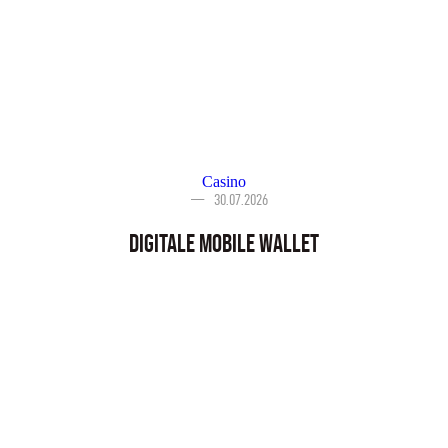
Casino
—
30.07.2026
Digitale Mobile Wallet