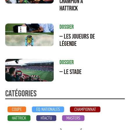
champion à
Hattrick
Dossier
— Les joueurs de
légende
Dossier
— Le stade
Catégories
COUPE
EQ. NATIONALES
CHAMPIONNAT
HATTRICK
HTACTU
MASTERS