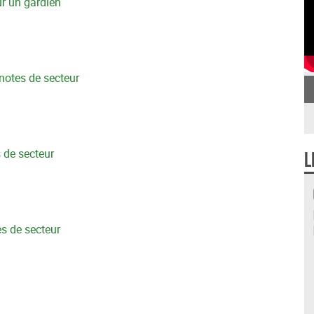
ur un gardien
 notes de secteur
s de secteur
L
es de secteur