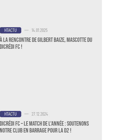
—
14.01.2025
HTACTU
À la rencontre de Gilbert Baize, mascotte du
Dicrédi FC !
—
27.12.2024
HTACTU
Dicrédi FC – Le Match de l’Année : Soutenons
notre Club en Barrage pour la D2 !