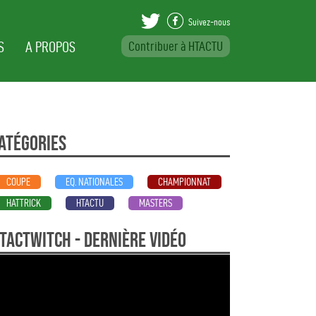
Suivez-nous
S
A PROPOS
Contribuer à HTACTU
Var Beställa Viag
atégories
COUPE
EQ. NATIONALES
CHAMPIONNAT
HATTRICK
HTACTU
MASTERS
TActwitch - dernière vidéo