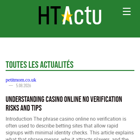
Va
Toutes les Actualités
petitmom.co.uk
—
5.08.2026
Understanding Casino Online No Verification
Risks and Tips
Introduction The phrase casino online no verification is
often used to describe betting sites that allow rapid
signups with minimal identity checks. This article explains
what that phrase means, why it attracts players, and the