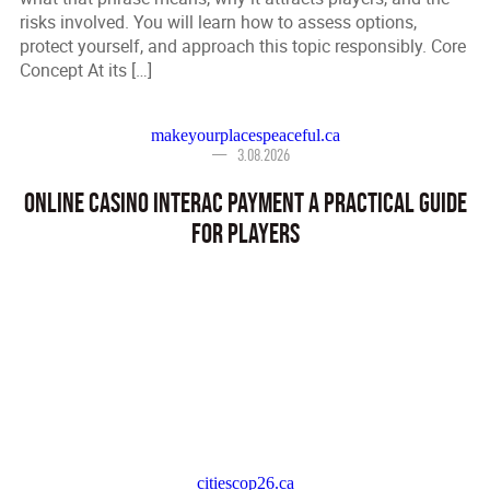
risks involved. You will learn how to assess options,
protect yourself, and approach this topic responsibly. Core
Concept At its […]
makeyourplacespeaceful.ca
—
3.08.2026
Online Casino Interac Payment A Practical Guide
for Players
citiescop26.ca