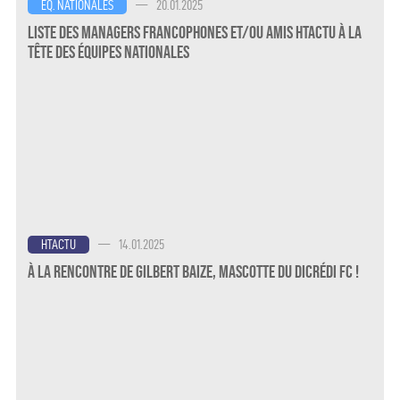
—
20.01.2025
EQ. NATIONALES
Liste des Managers Francophones et/ou amis HTActu à la
Tête des Équipes Nationales
—
14.01.2025
HTACTU
À la rencontre de Gilbert Baize, mascotte du Dicrédi FC !