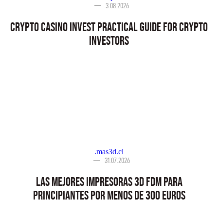
—
3.08.2026
crypto casino invest practical guide for crypto
investors
.mas3d.cl
—
31.07.2026
Las mejores impresoras 3D FDM para
principiantes por menos de 300 euros