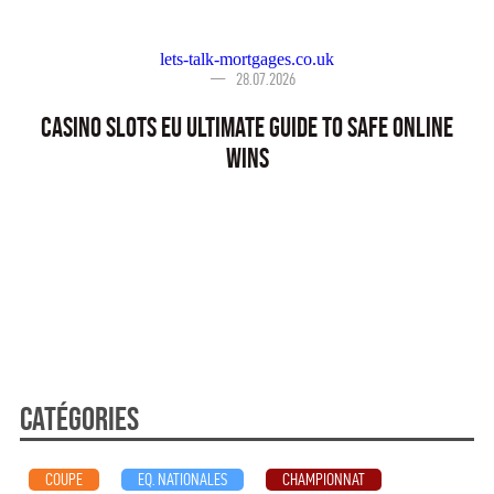
lets-talk-mortgages.co.uk
—
28.07.2026
Casino Slots EU Ultimate Guide to Safe Online
Wins
Catégories
COUPE
EQ. NATIONALES
CHAMPIONNAT