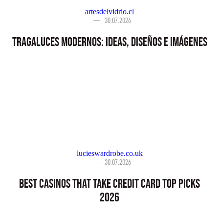
artesdelvidrio.cl
—
30.07.2026
Tragaluces modernos: ideas, diseños e imágenes
lucieswardrobe.co.uk
—
30.07.2026
Best Casinos That Take Credit Card Top Picks
2026