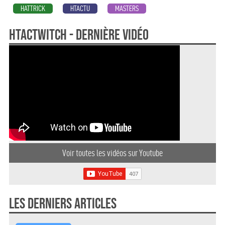
HATTRICK
HTACTU
MASTERS
HTActwitch - dernière vidéo
Voir toutes les vidéos sur Youtube
Les derniers articles