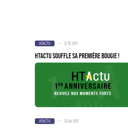
—
31.10.2021
HTACTU
HTActu souffle sa première bougie !
—
25.06.2021
HTACTU