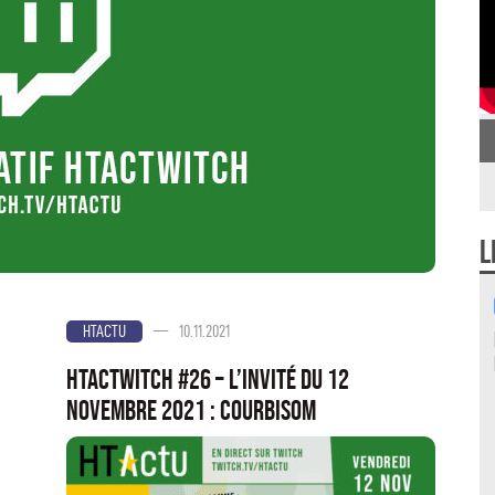
L
—
10.11.2021
HTACTU
HTActwitch #26 – L’invité du 12
novembre 2021 : Courbisom