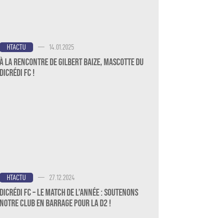
—
14.01.2025
HTACTU
À la rencontre de Gilbert Baize, mascotte du
Dicrédi FC !
—
27.12.2024
HTACTU
Dicrédi FC – Le Match de l’Année : Soutenons
notre Club en Barrage pour la D2 !