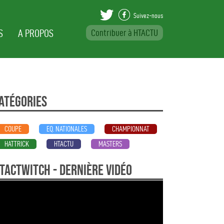
Suivez-nous
S
A PROPOS
Contribuer à HTACTU
Var Beställa Viag
atégories
COUPE
EQ. NATIONALES
CHAMPIONNAT
HATTRICK
HTACTU
MASTERS
TActwitch - dernière vidéo