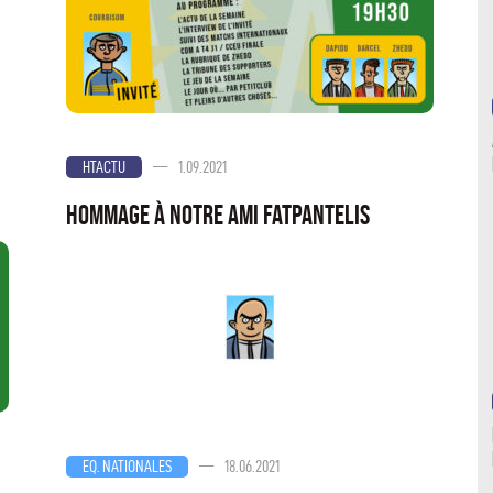
—
1.09.2021
HTACTU
Hommage à notre ami FatPantelis
—
18.06.2021
EQ. NATIONALES