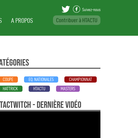
Suivez-nous
S
A PROPOS
Contribuer à HTACTU
Var Beställa Viag
atégories
COUPE
EQ. NATIONALES
CHAMPIONNAT
HATTRICK
HTACTU
MASTERS
TActwitch - dernière vidéo