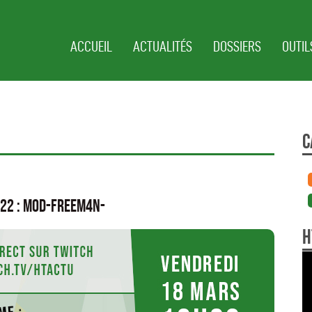
ACCUEIL
ACTUALITÉS
DOSSIERS
OUTIL
C
022 : Mod-Freem4n-
H