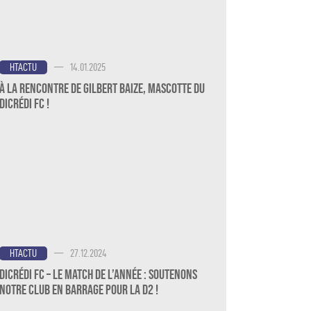
—
14.01.2025
HTACTU
À la rencontre de Gilbert Baize, mascotte du
Dicrédi FC !
—
27.12.2024
HTACTU
Dicrédi FC – Le Match de l’Année : Soutenons
notre Club en Barrage pour la D2 !