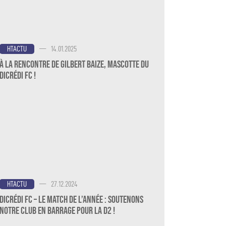
—
14.01.2025
HTACTU
À la rencontre de Gilbert Baize, mascotte du
Dicrédi FC !
—
27.12.2024
HTACTU
Dicrédi FC – Le Match de l’Année : Soutenons
notre Club en Barrage pour la D2 !