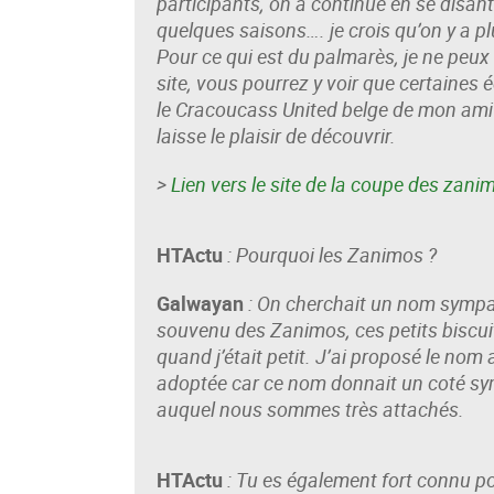
participants, on a continué en se disant 
quelques saisons…. je crois qu’on y a pl
Pour ce qui est du palmarès, je ne peux
site, vous pourrez y voir que certaines é
le Cracoucass United belge de mon ami W
laisse le plaisir de découvrir.
>
Lien vers le site de la coupe des zani
HTActu
: Pourquoi les Zanimos ?
Galwayan
: On cherchait un nom sympa q
souvenu des Zanimos, ces petits biscui
quand j’était petit. J’ai proposé le nom a
adoptée car ce nom donnait un coté sym
auquel nous sommes très attachés.
HTActu
: Tu es également fort connu po