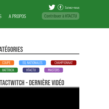
Suivez-nous
S
A PROPOS
Contribuer à HTACTU
Var Beställa Viag
atégories
COUPE
EQ. NATIONALES
CHAMPIONNAT
HATTRICK
HTACTU
MASTERS
TActwitch - dernière vidéo