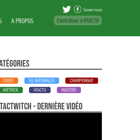
Suivez-nous
S
A PROPOS
Contribuer à HTACTU
Var Beställa Viag
atégories
COUPE
EQ. NATIONALES
CHAMPIONNAT
HATTRICK
HTACTU
MASTERS
TActwitch - dernière vidéo