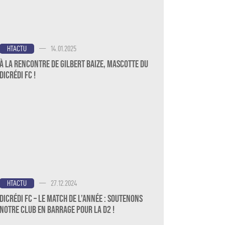
—
14.01.2025
HTACTU
À la rencontre de Gilbert Baize, mascotte du
Dicrédi FC !
—
27.12.2024
HTACTU
Dicrédi FC – Le Match de l’Année : Soutenons
notre Club en Barrage pour la D2 !